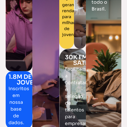
todo o
gerando
Brasil.
renda
para
milhares
de
jovens.
30
K EMPRESAS 
SATISFEITAS
Facilitamos
a
1.8
M DE 
JOVENS
contratação
inscritos
e
em
seleção
nossa
de
base
talentos
de
para
dados.
empresas.