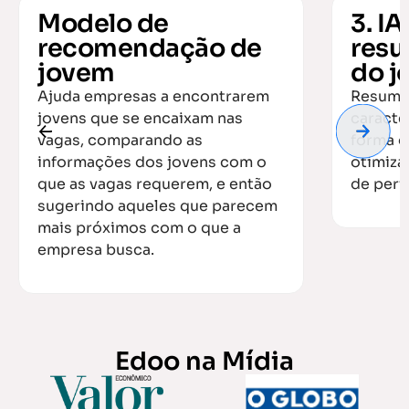
Modelo de
3. I
recomendação de
resu
jovem
do j
Ajuda empresas a encontrarem
Resume 
jovens que se encaixam nas
caracte
vagas, comparando as
forma d
informações dos jovens com o
otimiza
que as vagas requerem, e então
de perf
sugerindo aqueles que parecem
mais próximos com o que a
empresa busca.
Edoo na Mídia