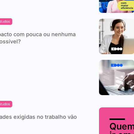
studos
mpacto com pouca ou nenhuma
possível?
studos
ades exigidas no trabalho vão
Quem