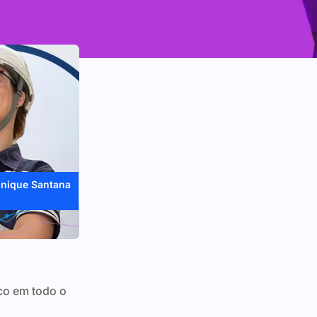
nique Santana
co em todo o