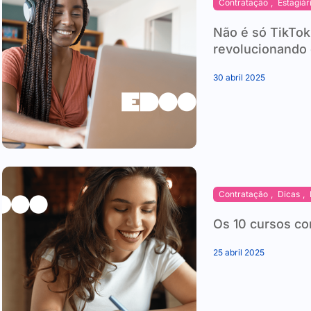
Contratação
,
Estagiár
Não é só TikTok
revolucionando 
30 abril 2025
Contratação
,
Dicas
,
Os 10 cursos co
25 abril 2025