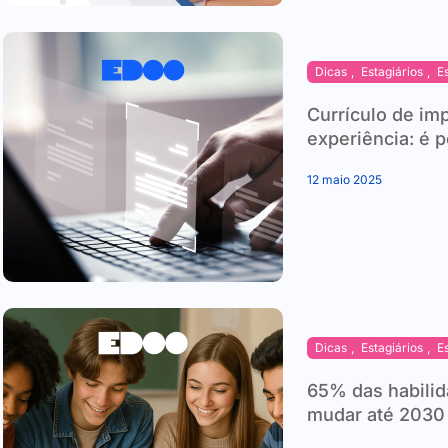
Dicas
,
Estagiários
,
E
Currículo de i
experiência: é 
12 maio 2025
Dicas
,
Estagiários
,
E
65% das habilid
mudar até 2030