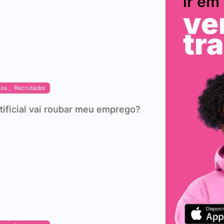
ir em
v
tr
ios
,
Recrutador
rtificial vai roubar meu emprego?