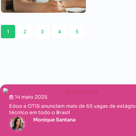
1
2
3
4
5
14 maio 2025
Edoo e OTIS anunciam mais de 65 vagas de estágio
técnico em todo o Brasil
Monique Santana