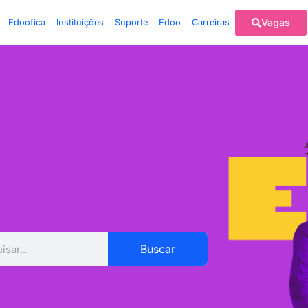
Vagas
Edoofica
Instituições
Suporte
Edoo
Carreiras
Buscar