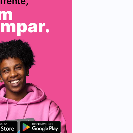
 frente,
em
ampar.