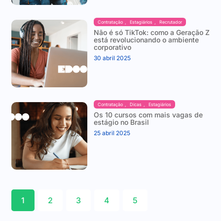
Contratação
,
Estagiários
,
Recrutador
Não é só TikTok: como a Geração Z
está revolucionando o ambiente
corporativo
30 abril 2025
Contratação
,
Dicas
,
Estagiários
Os 10 cursos com mais vagas de
estágio no Brasil
25 abril 2025
1
2
3
4
5