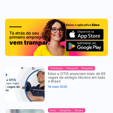
Baixe o aplicativo
Edoo
Tá atrás do seu
primeiro emprego?
vem trampar.
Contratação
,
Destaques
,
Estagiários
Edoo e OTIS anunciam mais de 65
vagas de estágio técnico em todo
o Brasil
14 maio 2025
Dicas
,
Estagiários
,
Estudos