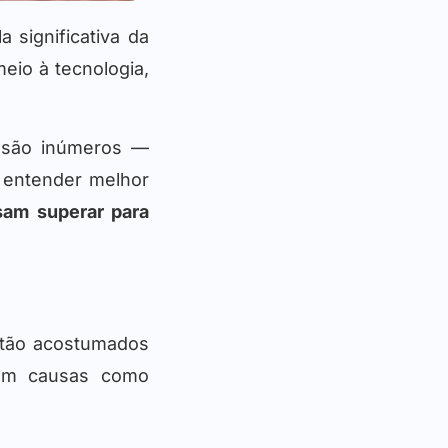
a significativa da
eio à tecnologia,
são inúmeros —
i entender melhor
sam superar para
stão acostumados
izam causas como