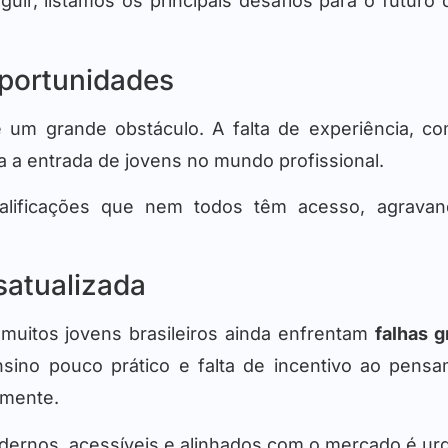
eguir, listamos os principais desafios para o futur
oportunidades
 um grande obstáculo. A falta de experiência, 
ta a entrada de jovens no mundo profissional.
alificações que nem todos têm acesso, agravan
satualizada
 muitos jovens brasileiros ainda enfrentam
falhas 
nsino pouco prático e falta de incentivo ao pensa
amente.
ernos, acessíveis e alinhados com o mercado é ur