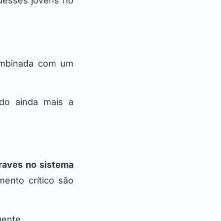
o desses jovens no
combinada com um
do ainda mais a
graves no sistema
mento crítico são
gente.