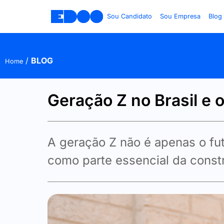
Sou Candidato
Sou Empresa
Blog
/
BLOG
Home
Geração Z no Brasil e o
A geração Z não é apenas o fut
como parte essencial da constr