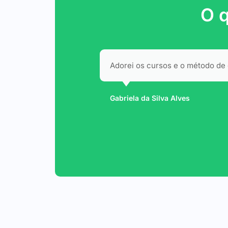
O q
Os minicursos são incríveis, su
Mayara Ribeiro Galvao