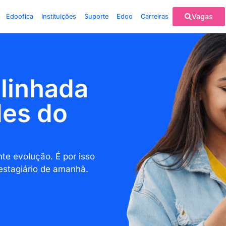
Vagas
Edoofica
Instituições
Suporte
Edoo
Carreiras
alinhada
des do
e evolução. É por isso
estagiário de amanhã.