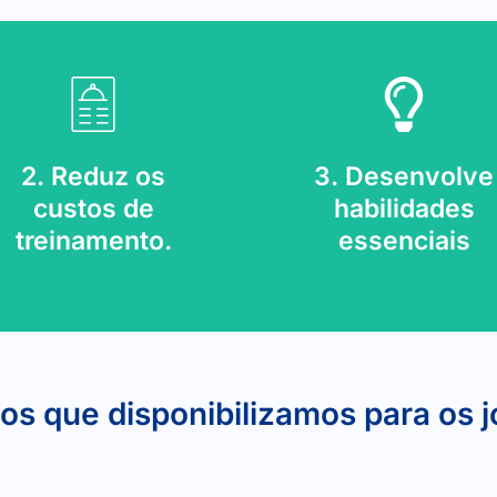
aprendizado.
equipe, e mais.
o processo de integração e
comunicação, colaboração
2. Reduz os
3. Desenvolve
teúdos gratuitos, facilitando
habilidades técnicas,
acesso a um leque de
custos de
habilidades
Cursos focados em soft skil
m o Edoofica, os jovens têm
treinamento.
essenciais
os que disponibilizamos para os 