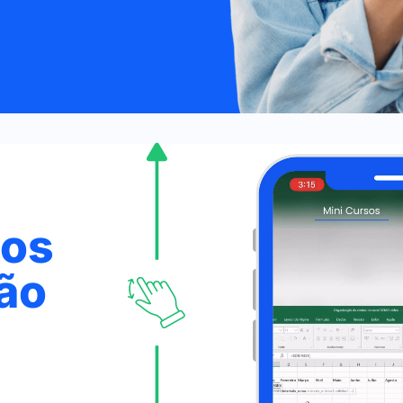
mos
ão