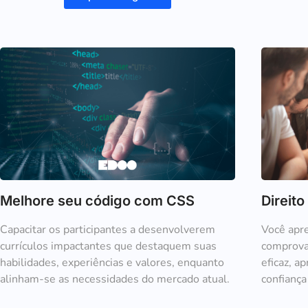
Melhore seu código com CSS
Direito
Capacitar os participantes a desenvolverem
Você apre
currículos impactantes que destaquem suas
comprova
habilidades, experiências e valores, enquanto
eficaz, a
alinham-se as necessidades do mercado atual.
confiança