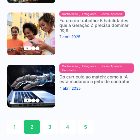
Contratação
,
Estagiários
,
Jovem Aprendiz
Futuro do trabalho: 5 habilidades
que a Geração Z precisa dominar
hoje
7 abril 2025
Contratação
,
Estagiários
,
Jovem Aprendiz
,
Recrutador
Do currículo ao match: como a IA
está mudando o jeito de contratar
4 abril 2025
1
2
3
4
5