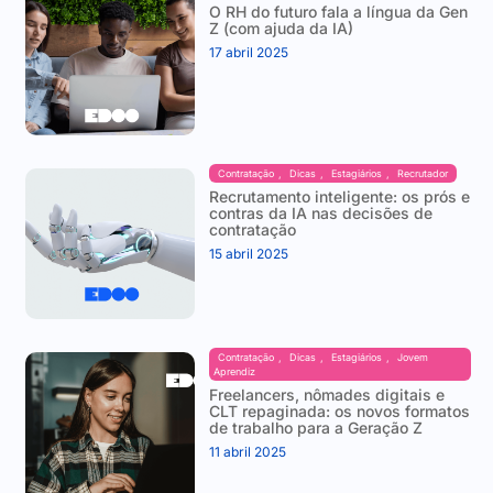
O RH do futuro fala a língua da Gen
Z (com ajuda da IA)
17 abril 2025
Contratação
,
Dicas
,
Estagiários
,
Recrutador
Recrutamento inteligente: os prós e
contras da IA nas decisões de
contratação
15 abril 2025
Contratação
,
Dicas
,
Estagiários
,
Jovem
Aprendiz
Freelancers, nômades digitais e
CLT repaginada: os novos formatos
de trabalho para a Geração Z
11 abril 2025