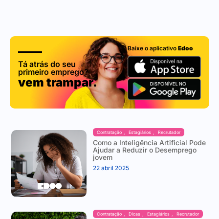
Baixe o aplicativo
Edoo
Tá atrás do seu
primeiro emprego?
vem trampar.
Contratação
,
Estagiários
,
Recrutador
​Como a Inteligência Artificial Pode
Ajudar a Reduzir o Desemprego
jovem
22 abril 2025
Contratação
,
Dicas
,
Estagiários
,
Recrutador